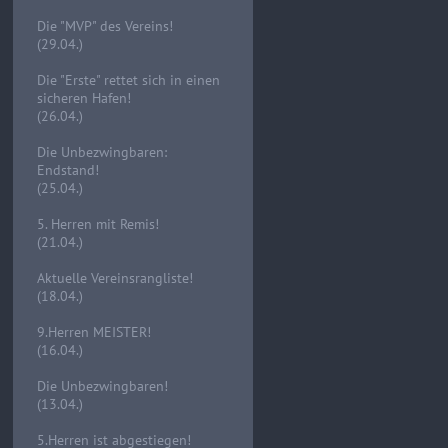
Die "MVP" des Vereins!
(29.04.)
Die "Erste" rettet sich in einen
sicheren Hafen!
(26.04.)
Die Unbezwingbaren:
Endstand!
(25.04.)
5. Herren mit Remis!
(21.04.)
Aktuelle Vereinsrangliste!
(18.04.)
9.Herren MEISTER!
(16.04.)
Die Unbezwingbaren!
(13.04.)
5.Herren ist abgestiegen!