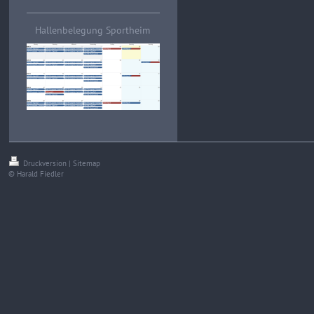
Hallenbelegung Sportheim
Druckversion
|
Sitemap
© Harald Fiedler