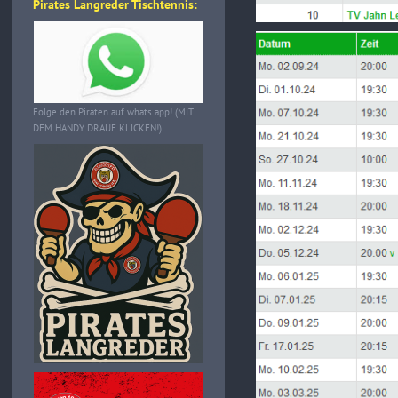
Pirates Langreder Tischtennis:
Folge den Piraten auf whats app! (MIT
DEM HANDY DRAUF KLICKEN!)