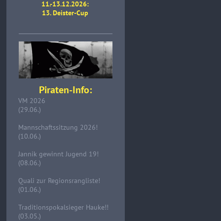
11.-13.12.2026:
13. Deister-Cup
Piraten-Info:
VM 2026
(29.06.)
Mannschaftssitzung 2026!
(10.06.)
Jannik gewinnt Jugend 19!
(08.06.)
Quali zur Regionsrangliste!
(01.06.)
Traditionspokalsieger Hauke!!
(03.05.)