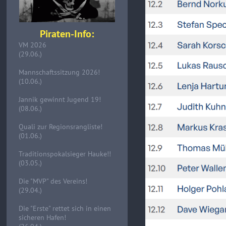
Piraten-Info:
VM 2026
(29.06.)
Mannschaftssitzung 2026!
(10.06.)
Jannik gewinnt Jugend 19!
(08.06.)
Quali zur Regionsrangliste!
(01.06.)
Traditionspokalsieger Hauke!!
(03.05.)
Die "MVP" des Vereins!
(29.04.)
Die "Erste" rettet sich in einen
sicheren Hafen!