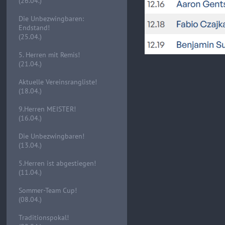
(26.04.)
Die Unbezwingbaren:
Endstand!
(25.04.)
5. Herren mit Remis!
(21.04.)
Aktuelle Vereinsrangliste!
(18.04.)
9.Herren MEISTER!
(16.04.)
Die Unbezwingbaren!
(13.04.)
5.Herren ist abgestiegen!
(11.04.)
Sommer-Team Cup!
(08.04.)
Traditionspokal!