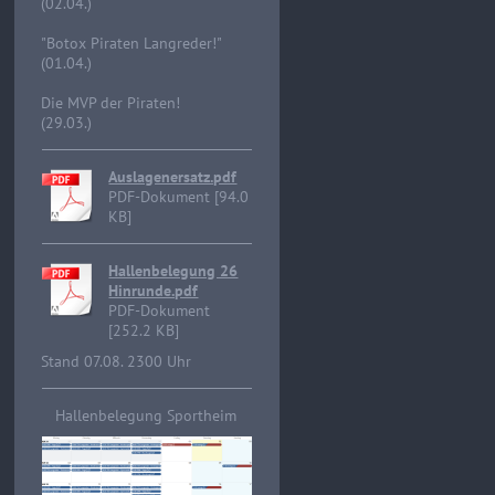
(02.04.)
"Botox Piraten Langreder!"
(01.04.)
Die MVP der Piraten!
(29.03.)
Auslagenersatz.pdf
PDF-Dokument [94.0
KB]
Hallenbelegung 26
Hinrunde.pdf
PDF-Dokument
[252.2 KB]
Stand 07.08. 2300 Uhr
Hallenbelegung Sportheim