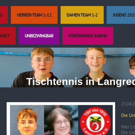
G
HERREN TEAM 1-12
DAMEN TEAM 1-2
JUGEND 202
CHAFT
UNBEZWINGBAR
FÖRDERKREIS JUGEND
Tischtennis in Langrede
25.04.
Die Un
Hier Li
Die Lis