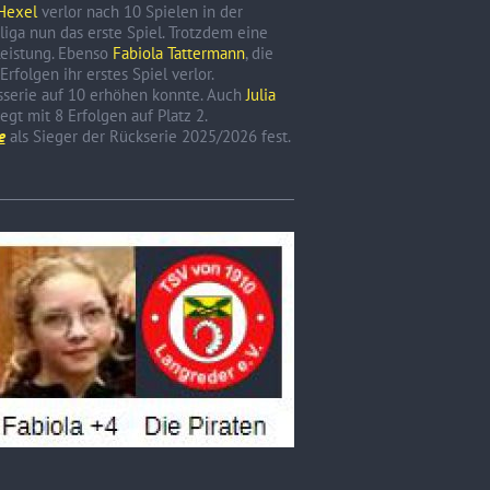
 Hexel
verlor nach 10 Spielen in der
liga nun das erste Spiel. Trotzdem eine
Leistung. Ebenso
Fabiola Tattermann
, die
Erfolgen ihr erstes Spiel verlor.
esserie auf 10 erhöhen konnte. Auch
Julia
t mit 8 Erfolgen auf Platz 2.
e
als Sieger der Rückserie 2025/2026 fest.