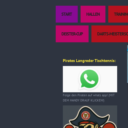
START
HALLEN
TRAININ
DEISTER-CUP
DARTS-MEISTERS
Pirates Langreder Tischtennis:
Folge den Piraten auf whats app! (MIT
DEM HANDY DRAUF KLICKEN!)