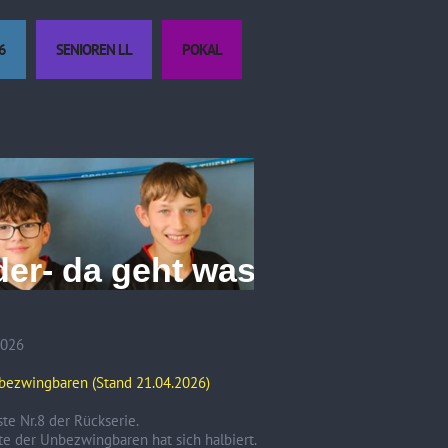
6
SENIOREN LL
POKAL
r- da geht was!
2026
bezwingbaren (Stand 21.04.2026)
ste Nr.8 der Rückserie.
te der Unbezwingbaren hat sich halbiert.