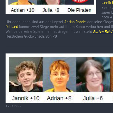
Jannik
Bezirks
super 
nach 4 
Übriggeblieben sind aus der Jugend,
Adrian Rohde
, der seine Sieg
Pohland
konnte zwei Siege mehr auf ihrem Konto verbuchen und lieg
Weil beide keine Spiele mehr austragen müssen, steht
Adrian Rohd
Herzlichen Gückwunsch.
Von PB
13.04.2026