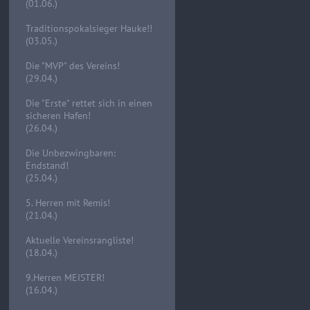
(01.06.)
Traditionspokalsieger Hauke!!
(03.05.)
Die "MVP" des Vereins!
(29.04.)
Die "Erste" rettet sich in einen
sicheren Hafen!
(26.04.)
Die Unbezwingbaren:
Endstand!
(25.04.)
5. Herren mit Remis!
(21.04.)
Aktuelle Vereinsrangliste!
(18.04.)
9.Herren MEISTER!
(16.04.)