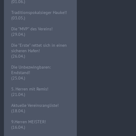
(01.06.)
Traditionspokalsieger Hauke!!
(03.05.)
Die "MVP" des Vereins!
(29.04.)
Die "Erste" rettet sich in einen
sicheren Hafen!
(26.04.)
Die Unbezwingbaren:
Endstand!
(25.04.)
5. Herren mit Remis!
(21.04.)
Aktuelle Vereinsrangliste!
(18.04.)
9.Herren MEISTER!
(16.04.)