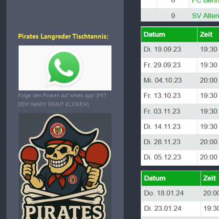
Pirates Langreder Tischtennis:
Folge den Piraten auf whats app! (MIT
DEM HANDY DRAUF KLICKEN!)