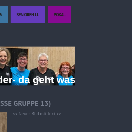
6
SENIOREN LL
POKAL
r- da geht was!
SSE GRUPPE 13)
<< Neues Bild mit Text >>