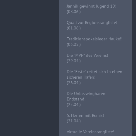
Jannik gewinnt Jugend 19!
(08.06.)
Quali zur Regionsrangliste!
(01.06.)
Traditionspokalsieger Hauke!!
(03.05.)
Die "MVP" des Vereins!
(29.04.)
Die "Erste" rettet sich in einen
sicheren Hafen!
(26.04.)
Die Unbezwingbaren:
Endstand!
(25.04.)
5. Herren mit Remis!
(21.04.)
Aktuelle Vereinsrangliste!