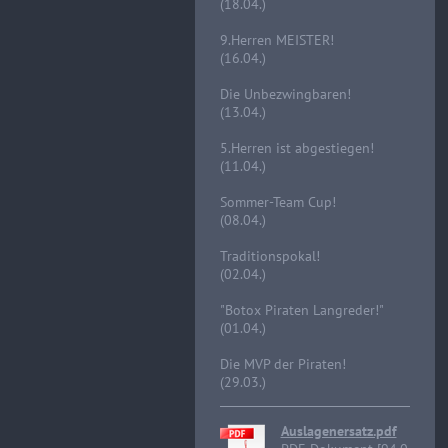
(18.04.)
9.Herren MEISTER!
(16.04.)
Die Unbezwingbaren!
(13.04.)
5.Herren ist abgestiegen!
(11.04.)
Sommer-Team Cup!
(08.04.)
Traditionspokal!
(02.04.)
"Botox Piraten Langreder!"
(01.04.)
Die MVP der Piraten!
(29.03.)
Auslagenersatz.pdf