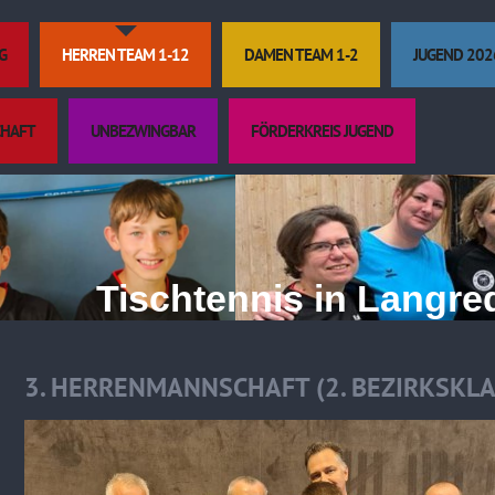
G
HERREN TEAM 1-12
DAMEN TEAM 1-2
JUGEND 202
CHAFT
UNBEZWINGBAR
FÖRDERKREIS JUGEND
Tischtennis in Langrede
3. HERRENMANNSCHAFT (2. BEZIRKSKLA