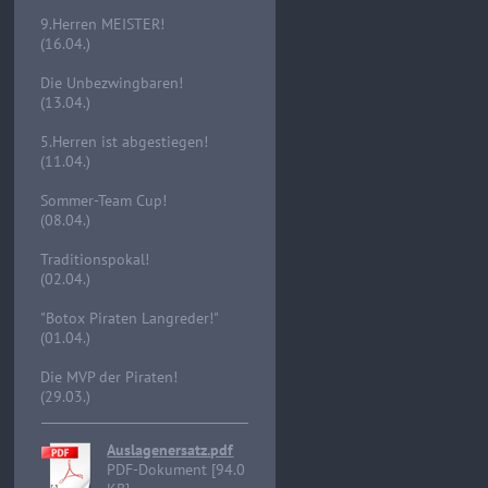
9.Herren MEISTER!
(16.04.)
Die Unbezwingbaren!
(13.04.)
5.Herren ist abgestiegen!
(11.04.)
Sommer-Team Cup!
(08.04.)
Traditionspokal!
(02.04.)
"Botox Piraten Langreder!"
(01.04.)
Die MVP der Piraten!
(29.03.)
Auslagenersatz.pdf
PDF-Dokument [94.0