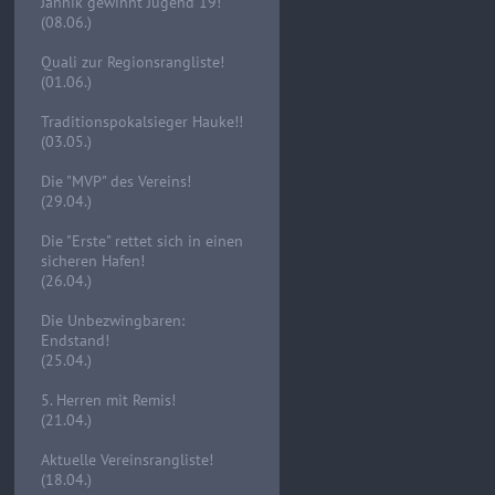
Jannik gewinnt Jugend 19!
(08.06.)
Quali zur Regionsrangliste!
(01.06.)
Traditionspokalsieger Hauke!!
(03.05.)
Die "MVP" des Vereins!
(29.04.)
Die "Erste" rettet sich in einen
sicheren Hafen!
(26.04.)
Die Unbezwingbaren:
Endstand!
(25.04.)
5. Herren mit Remis!
(21.04.)
Aktuelle Vereinsrangliste!
(18.04.)