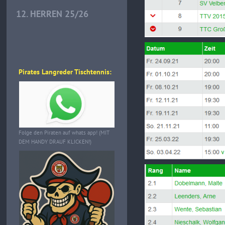
12. HERREN 25/26
Pirates Langreder Tischtennis:
Folge den Piraten auf whats app! (MIT
DEM HANDY DRAUF KLICKEN!)