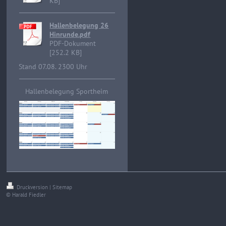
KB]
Hallenbelegung 26
Hinrunde.pdf
PDF-Dokument
[252.2 KB]
Stand 07.08. 2300 Uhr
Hallenbelegung Sportheim
Druckversion
|
Sitemap
© Harald Fiedler