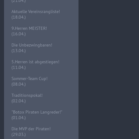
(21.04.)
Aktuelle Vereinsrangliste!
(18.04.)
9.Herren MEISTER!
(16.04.)
Die Unbezwingbaren!
(13.04.)
5.Herren ist abgestiegen!
(11.04.)
Sommer-Team Cup!
(08.04.)
Traditionspokal!
(02.04.)
"Botox Piraten Langreder!"
(01.04.)
Die MVP der Piraten!
(29.03.)