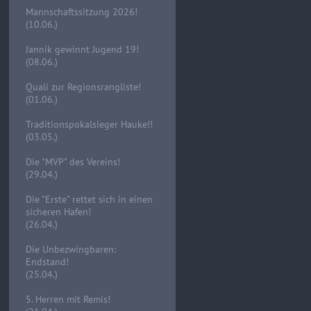
Mannschaftssitzung 2026!
(10.06.)
Jannik gewinnt Jugend 19!
(08.06.)
Quali zur Regionsrangliste!
(01.06.)
Traditionspokalsieger Hauke!!
(03.05.)
Die "MVP" des Vereins!
(29.04.)
Die "Erste" rettet sich in einen
sicheren Hafen!
(26.04.)
Die Unbezwingbaren:
Endstand!
(25.04.)
5. Herren mit Remis!