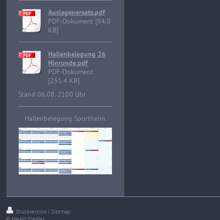
Auslagenersatz.pdf
PDF-Dokument [94.0
KB]
Hallenbelegung 26
Hinrunde.pdf
PDF-Dokument
[251.4 KB]
Stand 06.08. 2100 Uhr
Hallenbelegung Sportheim
Druckversion
|
Sitemap
© Harald Fiedler