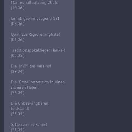
Mannschaftssitzung 2026!
(10.06.)
Jannik gewinnt Jugend 19!
(08.06.)
Quali zur Regionsrangliste!
(01.06.)
Traditionspokalsieger Hauke!!
(03.05.)
Die "MVP" des Vereins!
(29.04.)
Die "Erste" rettet sich in einen
sicheren Hafen!
(26.04.)
Die Unbezwingbaren:
Endstand!
(25.04.)
5. Herren mit Remis!
(21.04.)