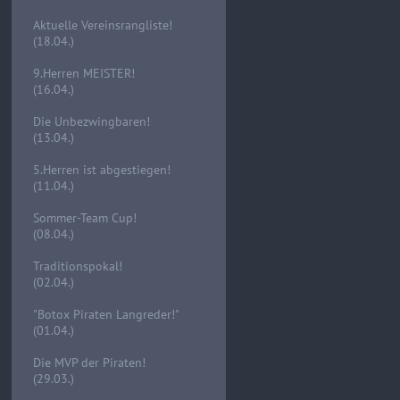
Aktuelle Vereinsrangliste!
(18.04.)
9.Herren MEISTER!
(16.04.)
Die Unbezwingbaren!
(13.04.)
5.Herren ist abgestiegen!
(11.04.)
Sommer-Team Cup!
(08.04.)
Traditionspokal!
(02.04.)
"Botox Piraten Langreder!"
(01.04.)
Die MVP der Piraten!
(29.03.)